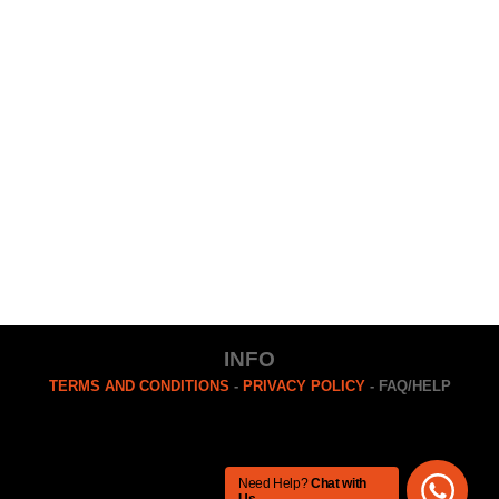
INFO
TERMS AND CONDITIONS
-
PRIVACY POLICY
- FAQ/HELP
Need Help?
Chat with
Us